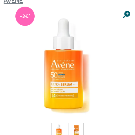
AVÈNE
*
-3€