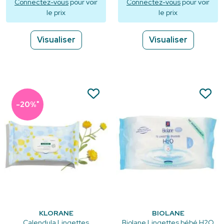
Connectez-vous
pour voir
Connectez-vous
pour voir
le prix
le prix
Visualiser
Visualiser
*
-20%
KLORANE
BIOLANE
Calendula Lingettes
Biolane Lingettes bébé H2O