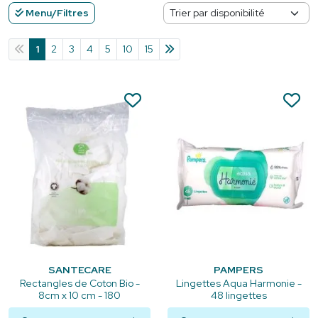
Menu/Filtres
1
2
3
4
5
10
15
SANTECARE
PAMPERS
Rectangles de Coton Bio -
Lingettes Aqua Harmonie -
8cm x 10 cm - 180
48 lingettes