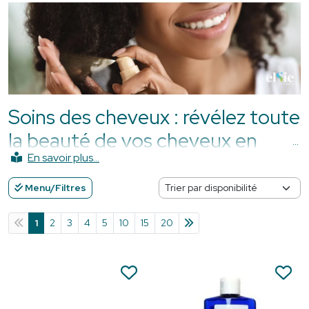
Soins des cheveux : révélez toute
la beauté de vos cheveux en
Martinique
Menu/Filtres
En Martinique, les cheveux sont quotidiennement exposés
à des conditions qui peuvent fragiliser la fibre capillaire. Le
1
2
3
4
5
10
15
20
soleil, les rayons UV, l'eau de mer, le chlore, le vent,
l'humidité et le climat tropical mettent les cheveux à rude
épreuve et peuvent favoriser la déshydratation, la casse,
les frisottis, les pointes sèches ou encore la perte de
brillance. C'est pourquoi il est essentiel d'adopter une