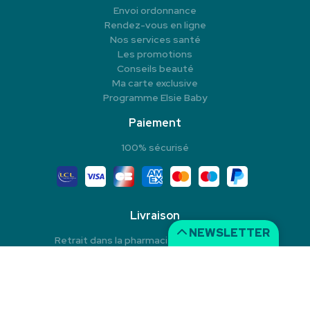
Envoi ordonnance
Rendez-vous en ligne
Nos services santé
Les promotions
Conseils beauté
Ma carte exclusive
Programme Elsie Baby
Paiement
100% sécurisé
Livraison
NEWSLETTER
Retrait dans la pharmacie en Click & Collect
Livraison à domicile
Livraison dans un Point Relais