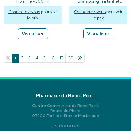
Homme - 500 ml
Shampoing Traitant et
Rééquilibrant
Connectez-vous
pour voir
Connectez-vous
pour voir
le prix
le prix
Visualiser
Visualiser
1
2
3
4
5
10
15
20
Pharmacie du Rond-Point
Centre Commercial du Rond Point
Route du Phare
97200 Fort-de-France Martinique
05 96 61 61 04