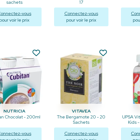
sachets
17
onnectez-vous
Connectez-vous
Con
pour voir le prix
pour voir le prix
pour
Visualiser
Visualiser
V
NUTRICIA
VITAVEA
an Chocolat - 200ml
The Bergamote 20 - 20
UPSA Vi
Sachets
Kids 
onnectez-vous
Connectez-vous
Con