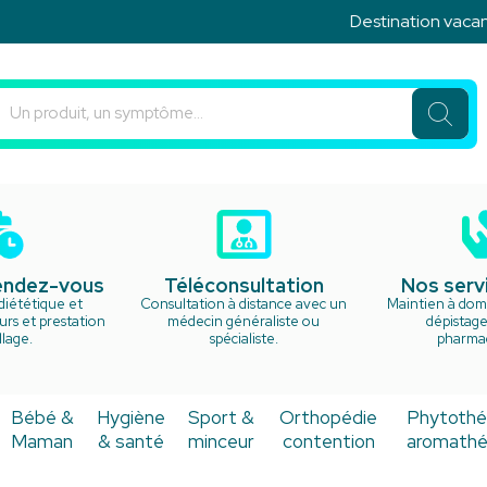
Destination vacances ! N
u Rond Point Votre pharmacie en ligne à votre service
rendez-vous
Téléconsultation
Nos serv
diététique et
Consultation à distance avec un
Maintien à domi
rs et prestation
médecin généraliste ou
dépistage
lage.
spécialiste.
pharma
Bébé &
Hygiène
Sport &
Orthopédie
Phytothé
Maman
& santé
minceur
contention
aromathé