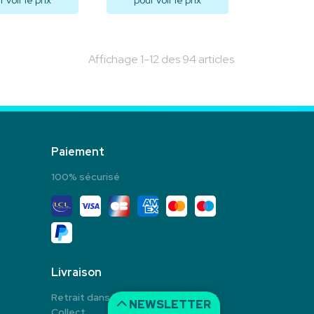
 voir le prix
pour voir le prix
isualiser
Visualiser
Affichage 1-12 des 94 articles
Paiement
100% sécurisé
Livraison
Retrait dans la pharmacie en Click &
NEWSLETTER
Collect