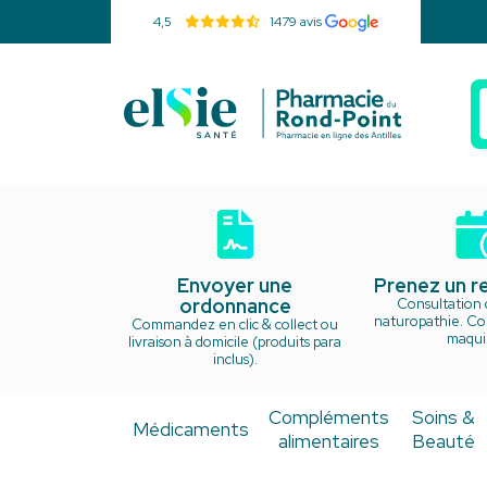
4,5
1479 avis
Pharmacie d
Envoyer une
Prenez un 
ordonnance
Consultation 
naturopathie. Cou
Commandez en clic & collect ou
maquil
livraison à domicile (produits para
inclus).
Compléments
Soins &
Médicaments
alimentaires
Beauté