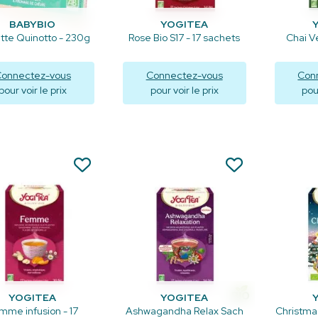
BABYBIO
YOGITEA
tte Quinotto - 230g
Rose Bio S17 - 17 sachets
Chai Ve
onnectez-vous
Connectez-vous
Con
pour voir le prix
pour voir le prix
pour
Visualiser
Visualiser
V
YOGITEA
YOGITEA
mme infusion - 17
Ashwagandha Relax Sach
Christmas