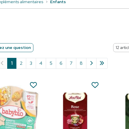
pléments alimentaires
Enfants
z une question
1
2
3
4
5
6
7
8