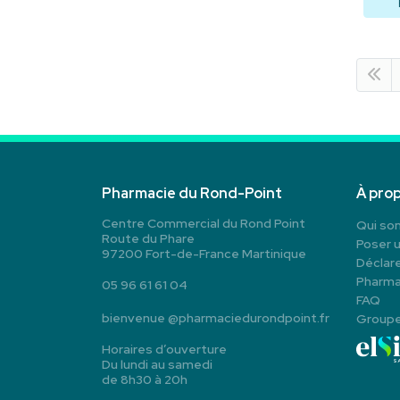
Pharmacie du Rond-Point
À pro
Centre Commercial du Rond Point
Qui so
Route du Phare
Poser 
97200 Fort-de-France Martinique
Déclare
Pharma
05 96 61 61 04
FAQ
bienvenue
@
pharmaciedurondpoint.fr
Group
Horaires d’ouverture
Du lundi au samedi
de 8h30 à 20h