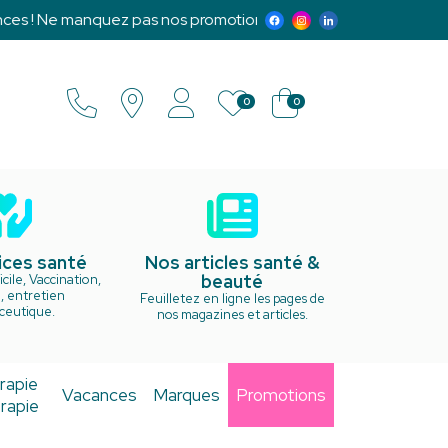
e manquez pas nos promotions exclusives et notre programme 
0
0
ices santé
Nos articles santé &
beauté
cile, Vaccination,
, entretien
Feuilletez en ligne les pages de
ceutique.
nos magazines et articles.
rapie
Vacances
Marques
Promotions
rapie