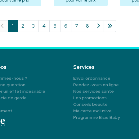
pour voir le prix
pour voir le prix
pour
Visualiser
Visualiser
V
1
2
3
4
5
6
7
8
pos
Services
mmes-nous ?
Envoi ordonnance
une question
Rendez-vous en ligne
r un effet indésirable
Nos services santé
cie de garde
Les promotions
Conseils beauté
ement
Ma carte exclusive
Programme Elsie Baby