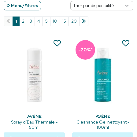
Menu/Filtres
1
2
3
4
5
10
15
20
*
-20%
AVÈNE
AVÈNE
Spray d’Eau Thermale -
Cleanance Gel nettoyant -
50ml
100ml