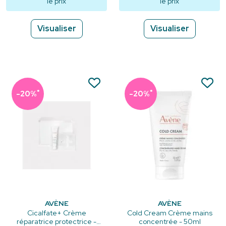
le prix
le prix
Visualiser
Visualiser
*
*
-20%
-20%
AVÈNE
AVÈNE
Cicalfate+ Crème
Cold Cream Crème mains
réparatrice protectrice -
concentrée - 50ml