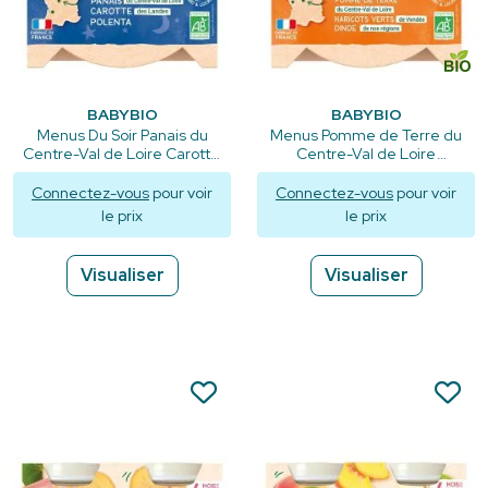
BABYBIO
BABYBIO
Menus Du Soir Panais du
Menus Pomme de Terre du
Centre-Val de Loire Carotte
Centre-Val de Loire
des Landes Polenta -
Haricots Verts de Vendée
Assiette 230g
Dinde de nos Régions -
Connectez-vous
pour voir
Connectez-vous
pour voir
Assiette 230g
le prix
le prix
Visualiser
Visualiser