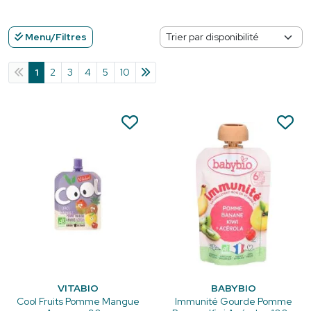
Menu/Filtres
1
2
3
4
5
10
VITABIO
BABYBIO
Cool Fruits Pomme Mangue
Immunité Gourde Pomme