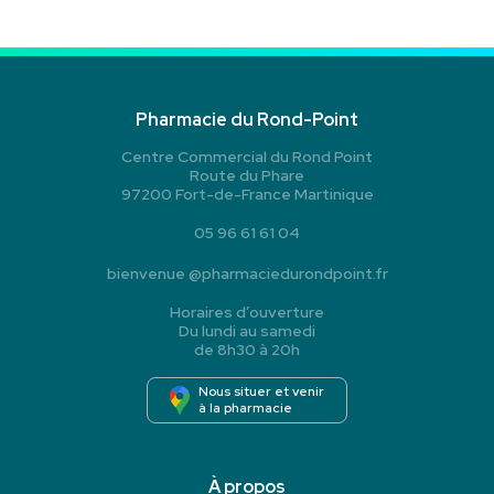
Pharmacie du Rond-Point
Centre Commercial du Rond Point
Route du Phare
97200 Fort-de-France Martinique
05 96 61 61 04
bienvenue
@
pharmaciedurondpoint.fr
Horaires d’ouverture
Du lundi au samedi
de 8h30 à 20h
Nous situer et venir
à la pharmacie
À propos