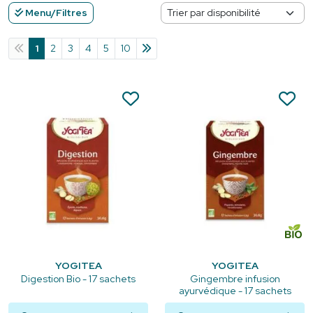
Menu/Filtres
1
2
3
4
5
10
YOGITEA
YOGITEA
Digestion Bio - 17 sachets
Gingembre infusion
ayurvédique - 17 sachets