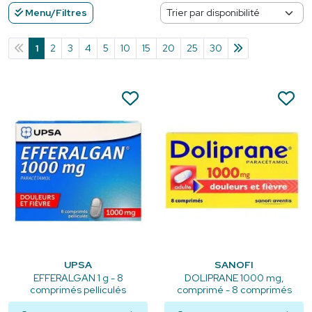
Menu/Filtres
1
2
3
4
5
10
15
20
25
30
UPSA
SANOFI
EFFERALGAN 1 g - 8
DOLIPRANE 1000 mg,
comprimés pelliculés
comprimé - 8 comprimés