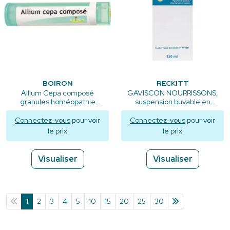
BOIRON
RECKITT
Allium Cepa composé
GAVISCON NOURRISSONS,
granules homéopathie
suspension buvable en
Boiron
flacon - 150ml
Connectez-vous
pour voir
Connectez-vous
pour voir
le prix
le prix
Visualiser
Visualiser
1
2
3
4
5
10
15
20
25
30