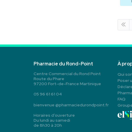
Pharmacie du Rond-Point
À pro
Centre Commercial du Rond Point
Qui so
Route du Phare
Poser 
97200 Fort-de-France Martinique
Déclare
Pharma
05 96 61 61 04
FAQ
bienvenue
@
pharmaciedurondpoint.fr
Group
Horaires d’ouverture
Du lundi au samedi
de 8h30 à 20h