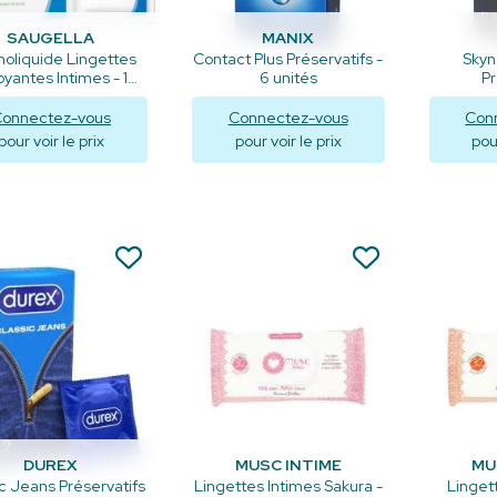
SAUGELLA
MANIX
oliquide Lingettes
Contact Plus Préservatifs -
Skyn
yantes Intimes - 10
6 unités
Pr
lingettes
onnectez-vous
Connectez-vous
Con
pour voir le prix
pour voir le prix
pour
Visualiser
Visualiser
V
DUREX
MUSC INTIME
MU
c Jeans Préservatifs
Lingettes Intimes Sakura -
Linget