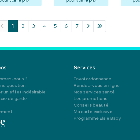
pour voir le prix
pour voir le prix
pour
Visualiser
Visualiser
V
1
2
3
4
5
6
7
pos
Services
mmes-nous ?
Envoi ordonnance
une question
Rendez-vous en ligne
r un effet indésirable
Nos services santé
cie de garde
Les promotions
Conseils beauté
ement
Ma carte exclusive
Programme Elsie Baby