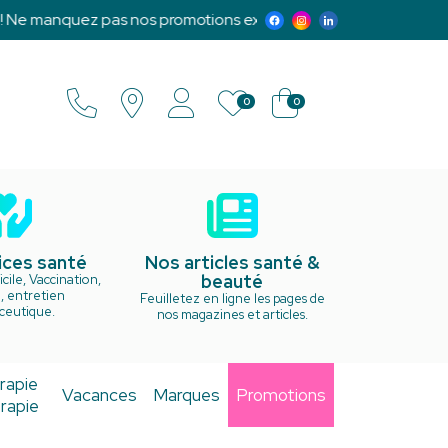
quez pas nos promotions exclusives et notre programme d'évé
0
0
ices santé
Nos articles santé &
beauté
cile, Vaccination,
, entretien
Feuilletez en ligne les pages de
ceutique.
nos magazines et articles.
rapie
Vacances
Marques
Promotions
rapie