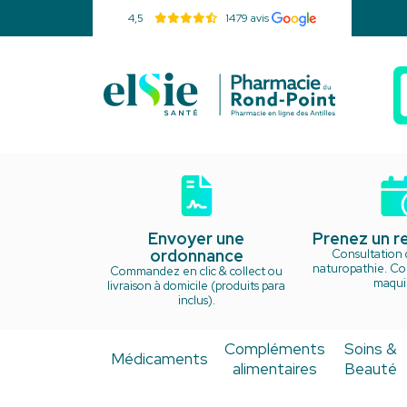
4,5
1479 avis
Pharmacie d
Envoyer une
Prenez un 
ordonnance
Consultation 
naturopathie. Cou
Commandez en clic & collect ou
maquil
livraison à domicile (produits para
inclus).
Compléments
Soins &
Médicaments
alimentaires
Beauté