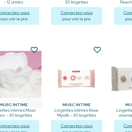
- 12 unités
30 lingettes
Peach 
onnectez-vous
Connectez-vous
Con
pour voir le prix
pour voir le prix
pour
Visualiser
Visualiser
V
MUSC INTIME
MUSC INTIME
MU
ettes intimes Musc
Lingettes intimes Rose
Lingett
anc - 30 lingettes
Mystik - 30 lingettes
orienta
onnectez-vous
Connectez-vous
Con