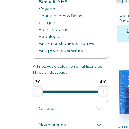
Sexualité HF
Voyage
Derm
Peaux lésées & Soins
Netto
d'Urgence
Premiers soins
C
Podologie
Anti-moustiques & Piqures
Anti poux & parasites
Affinez votre sélection en utilisant les
filtres ci-dessous :
3€
41€
Critères
Nos marques
Classi