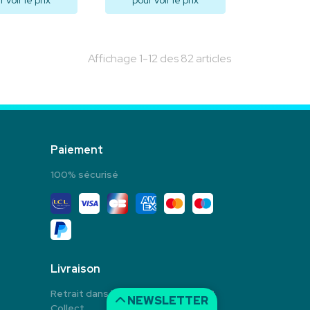
 voir le prix
pour voir le prix
isualiser
Visualiser
Affichage 1-12 des 82 articles
Paiement
100% sécurisé
Livraison
Retrait dans la pharmacie en Click &
NEWSLETTER
Collect