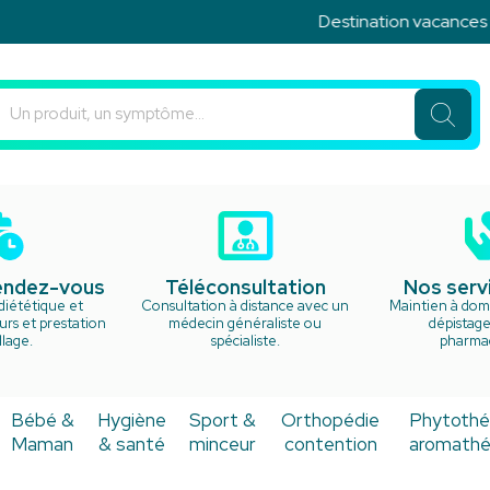
Destination vacances ! Ne man
u Rond Point Votre pharmacie en ligne à votre service
rendez-vous
Téléconsultation
Nos serv
diététique et
Consultation à distance avec un
Maintien à domi
rs et prestation
médecin généraliste ou
dépistage
lage.
spécialiste.
pharma
Bébé &
Hygiène
Sport &
Orthopédie
Phytothé
Maman
& santé
minceur
contention
aromathé