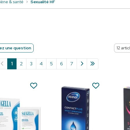
iène & santé
Sexualité HF
z une question
1
2
3
4
5
6
7