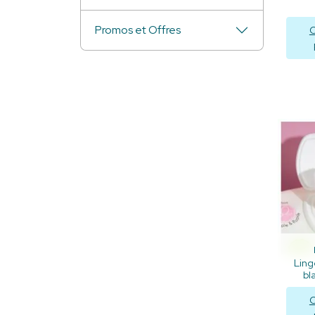
Promos et Offres
C
Ling
bl
C