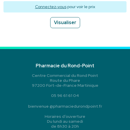
Connectez-vous
pour voir le prix
Visualiser
Pharmacie du Rond-Point
Centre Commercial du Rond Point
Route du Phare
97200 Fort-de-France Martinique
05 96 61 61 04
bienvenue
@
pharmaciedurondpoint.fr
Horaires d’ouverture
Du lundi au samedi
de 8h30 à 20h