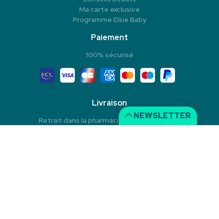
Ma carte exclusive
Programme Elsie Baby
Paiement
100% sécurisé
Livraison
NEWSLETTER
Retrait dans la pharmacie en Click & Collect
Livraison à domicile
Livraison dans un Point Relais
© 2026 Pharmacie du Rond-Point
Tous droits réservés
Mentions légales
CGV
Données personnelles
Cookies
Apotekisto