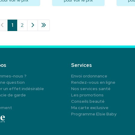
pour voir le prix
pour voir le prix
pour
Visualiser
Visualiser
V
1
2
pos
Services
mmes-nous ?
Envoi ordonnance
une question
Rendez-vous en ligne
r un effet indésirable
Nos services santé
cie de garde
Les promotions
Conseils beauté
ement
Ma carte exclusive
Programme Elsie Baby