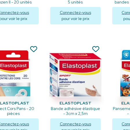
ozen II - 20 unités
5 unités
bandes 
onnectez-vous
Connectez-vous
Con
pour voir le prix
pour voir le prix
pour
Visualiser
Visualiser
V
ELASTOPLAST
ELASTOPLAST
EL
ect Cors Pans - 20
Bande adhésive élastique
Pansemen
pièces
- 3cm x 2,5m
-
onnectez-vous
Connectez-vous
Con