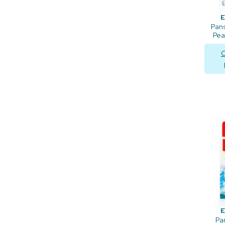
Pan
Pea
C
Pa