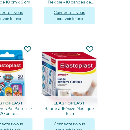
de 10 cm x 6 cm
Flexible - 10 bandes de
10x6cm
nectez-vous
Connectez-vous
 voir le prix
pour voir le prix
isualiser
Visualiser
ASTOPLAST
ELASTOPLAST
ts Pat Patrouille
Bande adhésive élastique
 20 unités
- 6 cm
nectez-vous
Connectez-vous