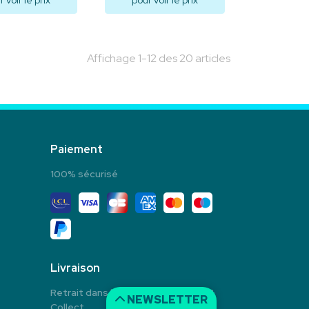
 voir le prix
pour voir le prix
isualiser
Visualiser
Affichage 1-12 des 20 articles
Paiement
100% sécurisé
Livraison
Retrait dans la pharmacie en Click &
NEWSLETTER
Collect