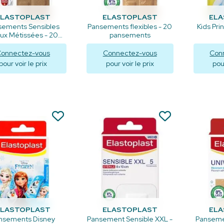
ELASTOPLAST
ELASTOPLAST
EL
sements Sensibles
Pansements flexibles - 20
Kids Pri
ux Métissées - 20
pansements
unités
onnectez-vous
Connectez-vous
Con
pour voir le prix
pour voir le prix
pour
Visualiser
Visualiser
V
ELASTOPLAST
ELASTOPLAST
EL
nsements Disney
Pansement Sensible XXL -
Pansemen