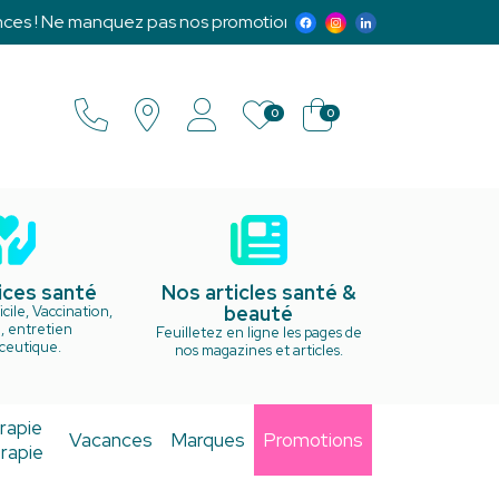
e manquez pas nos promotions exclusives et notre programme 
0
0
ices santé
Nos articles santé &
beauté
cile, Vaccination,
, entretien
Feuilletez en ligne les pages de
ceutique.
nos magazines et articles.
rapie
Vacances
Marques
Promotions
rapie