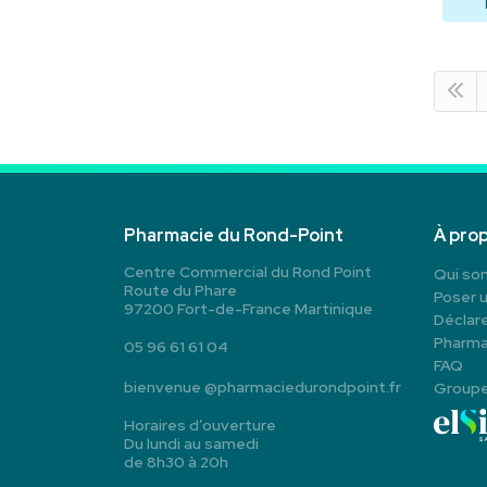
Pharmacie du Rond-Point
À pro
Centre Commercial du Rond Point
Qui so
Route du Phare
Poser 
97200 Fort-de-France Martinique
Déclare
Pharma
05 96 61 61 04
FAQ
bienvenue
@
pharmaciedurondpoint.fr
Group
Horaires d’ouverture
Du lundi au samedi
de 8h30 à 20h