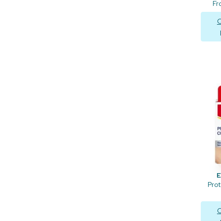
Fr
C
Prot
C