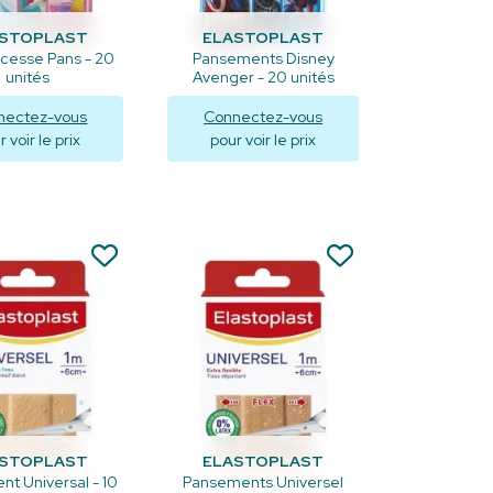
ASTOPLAST
ELASTOPLAST
ncesse Pans - 20
Pansements Disney
unités
Avenger - 20 unités
nectez-vous
Connectez-vous
 voir le prix
pour voir le prix
isualiser
Visualiser
ASTOPLAST
ELASTOPLAST
t Universal - 10
Pansements Universel