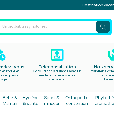
Destination vacances ! N
u Rond Point Votre pharmacie en ligne à votre service
rendez-vous
Téléconsultation
Nos serv
diététique et
Consultation à distance avec un
Maintien à domi
rs et prestation
médecin généraliste ou
dépistage
lage.
spécialiste.
pharma
Bébé &
Hygiène
Sport &
Orthopédie
Phytothé
Maman
& santé
minceur
contention
aromathé