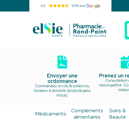
4,5
1479 avis
Pharmacie d
Envoyer une
Prenez un 
ordonnance
Consultation 
naturopathie. Cou
Commandez en clic & collect ou
maquil
livraison à domicile (produits para
inclus).
Compléments
Soins &
Médicaments
alimentaires
Beauté