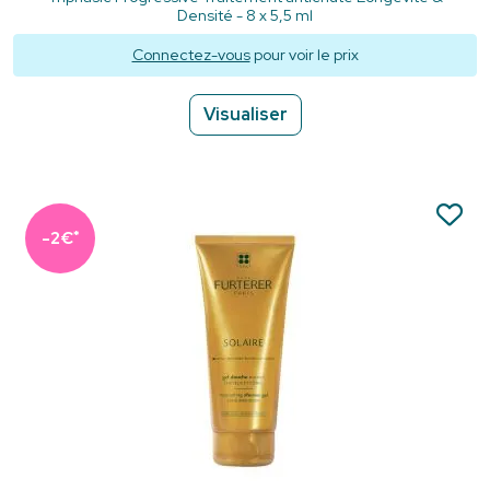
Densité - 8 x 5,5 ml
Connectez-vous
pour voir le prix
Visualiser
*
-2€