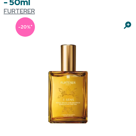
- 50ml
FURTERER
*
-20%