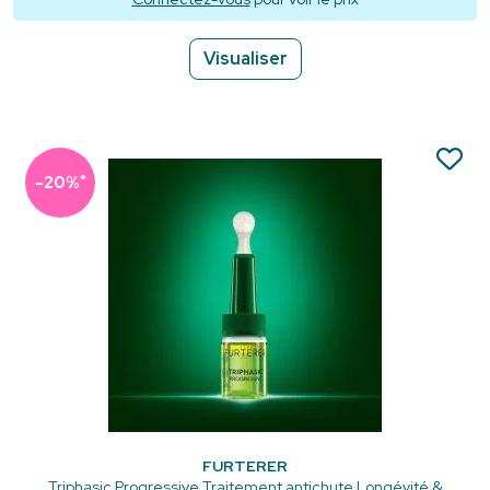
Visualiser
*
-20%
FURTERER
Triphasic Progressive Traitement antichute Longévité &