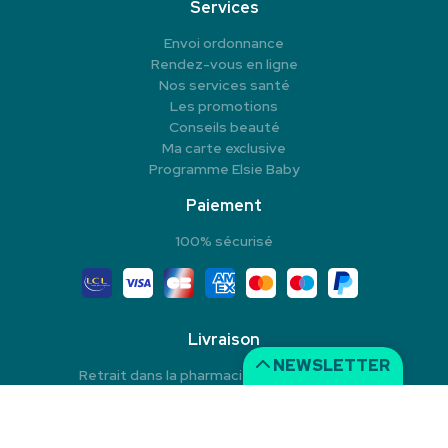
Services
Envoi ordonnance
Rendez-vous en ligne
Nos services santé
Les promotions
Conseils beauté
Ma carte exclusive
Programme Elsie Baby
Paiement
100% sécurisé
Livraison
NEWSLETTER
Retrait dans la pharmacie en Click & Collect
Livraison à domicile
Livraison dans un Point Relais