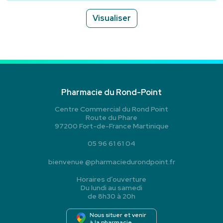
Visualiser
Pharmacie du Rond-Point
Centre Commercial du Rond Point
Route du Phare
97200 Fort-de-France Martinique
05 96 61 61 04
bienvenue
@
pharmaciedurondpoint.fr
Horaires d’ouverture
Du lundi au samedi
de 8h30 à 20h
Nous situer et venir
à la pharmacie