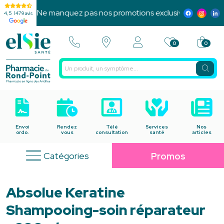
nces ! Ne manquez pas nos promotions exclusives et notre pro
4,5
1479 avis
0
0
Envoi
Rendez
Télé
Services
Nos
ordo.
vous
consultation
santé
articles
Catégories
Promos
Absolue Keratine
Shampooing-soin réparateur