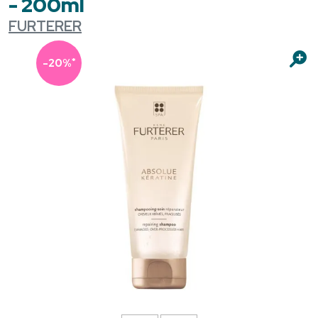
- 200ml
FURTERER
*
-20%