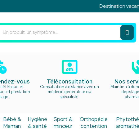
Destination vacances !
u Rond Point Votre pharmacie en ligne à votre service
rendez-vous
Téléconsultation
Nos serv
diététique et
Consultation à distance avec un
Maintien à domi
rs et prestation
médecin généraliste ou
dépistage
lage.
spécialiste.
pharma
Bébé &
Hygiène
Sport &
Orthopédie
Phytothé
Maman
& santé
minceur
contention
aromathé