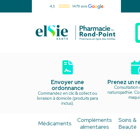
4,5
1479 avis
Pharmacie d
Envoyer une
Prenez un 
ordonnance
Consultation 
naturopathie. Cou
Commandez en clic & collect ou
maquil
livraison à domicile (produits para
inclus).
Compléments
Soins &
Médicaments
alimentaires
Beauté