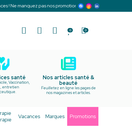
 Ne manquez pas nos promotions exclusives et notre programme
0
0
ices santé
Nos articles santé &
beauté
cile, Vaccination,
, entretien
Feuilletez en ligne les pages de
ceutique.
nos magazines et articles.
rapie
Vacances
Marques
Promotions
rapie