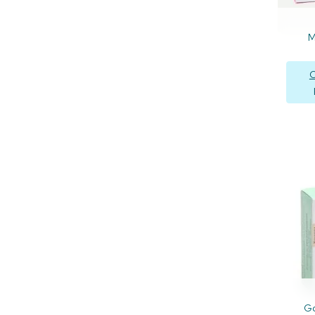
M
C
Go