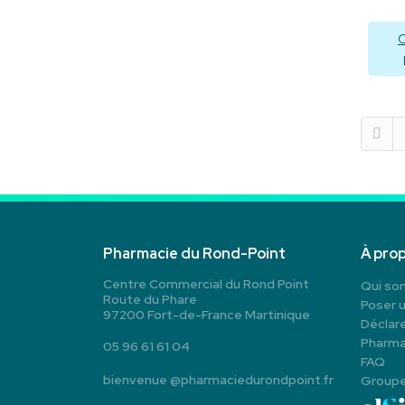
C
Pharmacie du Rond-Point
À pro
Centre Commercial du Rond Point
Qui so
Route du Phare
Poser 
97200 Fort-de-France Martinique
Déclare
Pharma
05 96 61 61 04
FAQ
bienvenue
@
pharmaciedurondpoint.fr
Group