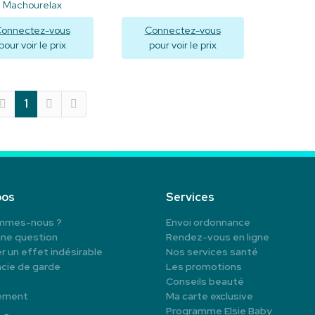
Machourelax
onnectez-vous
Connectez-vous
pour voir le prix
pour voir le prix
Visualiser
Visualiser
1
pos
Services
mmes-nous ?
Envoi ordonnance
une question
Rendez-vous en ligne
r un effet indésirable
Nos services santé
cie de garde
Les promotions
Conseils beauté
ement
Ma carte exclusive
Programme Elsie Baby