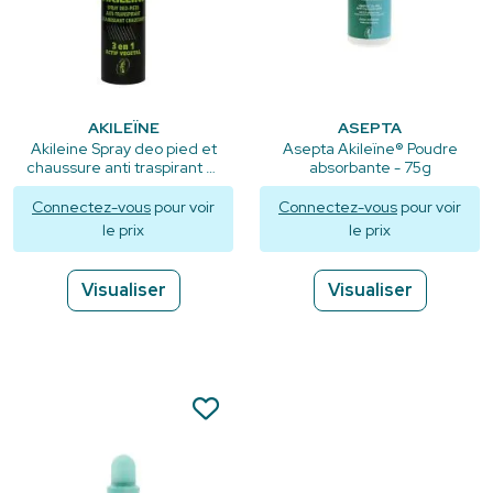
AKILEÏNE
ASEPTA
Akileine Spray deo pied et
Asepta Akileïne® Poudre
chaussure anti traspirant et
absorbante - 75g
assainissant Spray noir - 150
ml
Connectez-vous
pour voir
Connectez-vous
pour voir
le prix
le prix
Visualiser
Visualiser