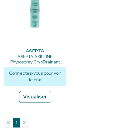
ASEPTA
ASEPTA AKILEINE
Phytospray CryoDrainant
-150ml
Connectez-vous
pour voir
le prix
Visualiser
1