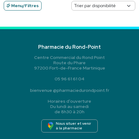
Menu/Filtres
Pharmacie du Rond-Point
Centre Commercial du Rond Point
Route du Phare
97200 Fort-de-France Martinique
05 96 61 61 04
bienvenue
@
pharmaciedurondpoint.fr
Horaires d’ouverture
Du lundi au samedi
de 8h30 à 20h
Nous situer et venir
à la pharmacie