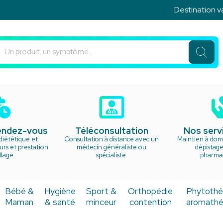
Destination vacanc
u Rond Point Votre pharmacie en ligne à votre service
rendez-vous
Téléconsultation
Nos serv
diététique et
Consultation à distance avec un
Maintien à domi
rs et prestation
médecin généraliste ou
dépistage
lage.
spécialiste.
pharma
Bébé &
Hygiène
Sport &
Orthopédie
Phytothé
Maman
& santé
minceur
contention
aromathé