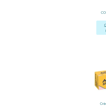
CO
C
Crè