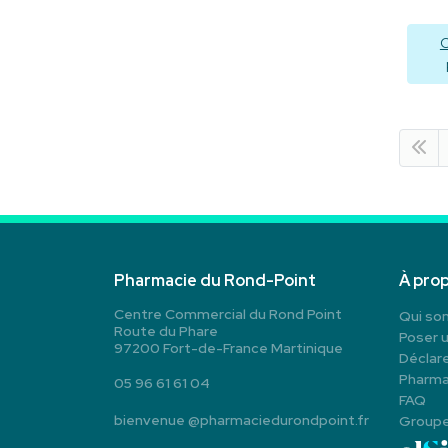
C
Pharmacie du Rond-Point
À pro
Centre Commercial du Rond Point
Qui so
Route du Phare
Poser 
97200 Fort-de-France Martinique
Déclare
Pharma
05 96 61 61 04
FAQ
bienvenue
@
pharmaciedurondpoint.fr
Group