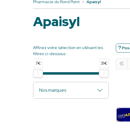
Pharmacie du Rond Point
Apaisyl
Apaisyl
Affinez votre sélection en utilisant les
Pose
filtres ci-dessous :
7€
31€
Nos marques