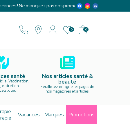
es ! Ne manquez pas nos promotions exclusives et notre progr
0
0
ices santé
Nos articles santé &
beauté
cile, Vaccination,
, entretien
Feuilletez en ligne les pages de
ceutique.
nos magazines et articles.
rapie
Vacances
Marques
Promotions
rapie