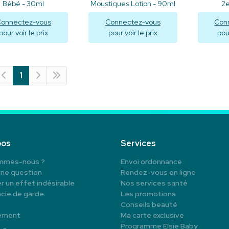
Bébé - 30ml
Moustiques Lotion - 90ml
2e
onnectez-vous
Connectez-vous
Con
pour voir le prix
pour voir le prix
pour
Visualiser
Visualiser
V
1
pos
Services
mmes-nous ?
Envoi ordonnance
une question
Rendez-vous en ligne
r un effet indésirable
Nos services santé
cie de garde
Les promotions
Conseils beauté
ement
Ma carte exclusive
Programme Elsie Baby