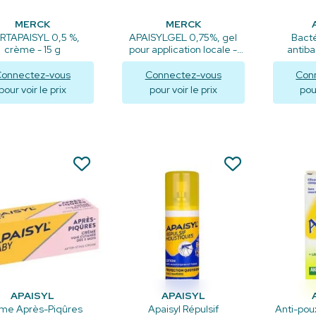
MERCK
MERCK
RTAPAISYL 0,5 %,
APAISYLGEL 0,75%, gel
Bact
crème - 15 g
pour application locale -
antiba
30g
onnectez-vous
Connectez-vous
Con
pour voir le prix
pour voir le prix
pour
Visualiser
Visualiser
V
APAISYL
APAISYL
me Après-Piqûres
Apaisyl Répulsif
Anti-poux