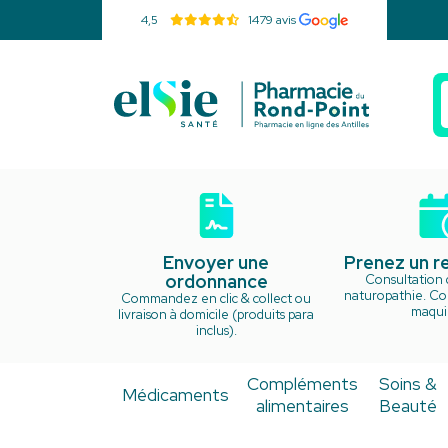
4,5
1479 avis
Pharmacie d
Envoyer une
Prenez un 
ordonnance
Consultation 
naturopathie. Cou
Commandez en clic & collect ou
maquil
livraison à domicile (produits para
inclus).
Compléments
Soins &
Médicaments
alimentaires
Beauté