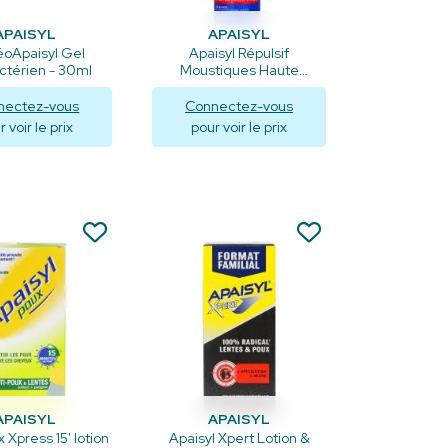
APAISYL
APAISYL
éoApaisyl Gel
Apaisyl Répulsif
ctérien - 30ml
Moustiques Haute
Protection - 90ml
nectez-vous
Connectez-vous
 voir le prix
pour voir le prix
isualiser
Visualiser
APAISYL
APAISYL
 Xpress 15' lotion
Apaisyl Xpert Lotion &