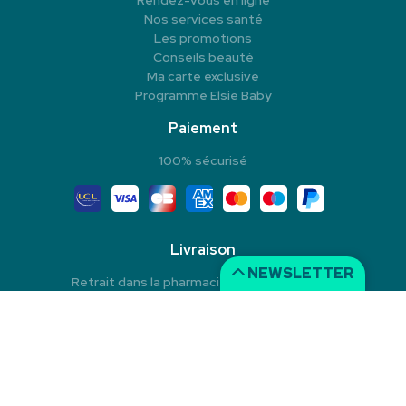
Rendez-vous en ligne
Nos services santé
Les promotions
Conseils beauté
Ma carte exclusive
Programme Elsie Baby
Paiement
100% sécurisé
Livraison
NEWSLETTER
Retrait dans la pharmacie en Click & Collect
Livraison à domicile
Livraison dans un Point Relais