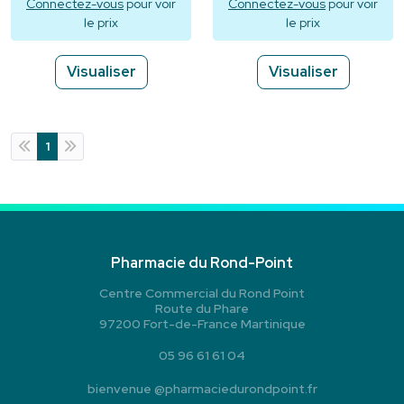
Connectez-vous
pour voir
Connectez-vous
pour voir
le prix
le prix
Visualiser
Visualiser
1
Pharmacie du Rond-Point
Centre Commercial du Rond Point
Route du Phare
97200 Fort-de-France Martinique
05 96 61 61 04
bienvenue
@
pharmaciedurondpoint.fr