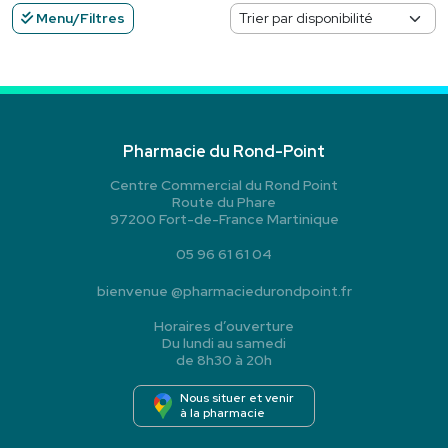
Menu/Filtres
Pharmacie du Rond-Point
Centre Commercial du Rond Point
Route du Phare
97200 Fort-de-France Martinique
05 96 61 61 04
bienvenue
@
pharmaciedurondpoint.fr
Horaires d’ouverture
Du lundi au samedi
de 8h30 à 20h
Nous situer et venir
à la pharmacie