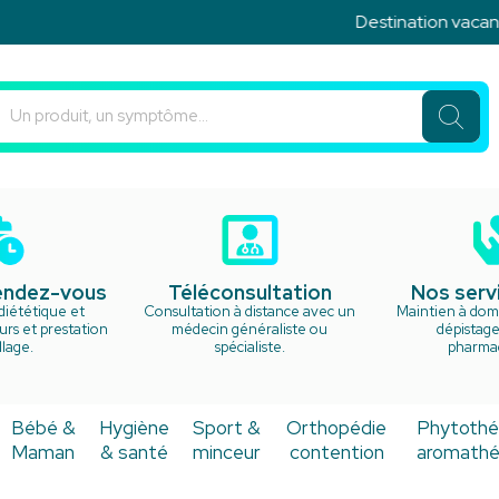
Destination vacances
u Rond Point Votre pharmacie en ligne à votre service
rendez-vous
Téléconsultation
Nos serv
diététique et
Consultation à distance avec un
Maintien à domi
rs et prestation
médecin généraliste ou
dépistage
lage.
spécialiste.
pharma
Bébé &
Hygiène
Sport &
Orthopédie
Phytothé
Maman
& santé
minceur
contention
aromathé