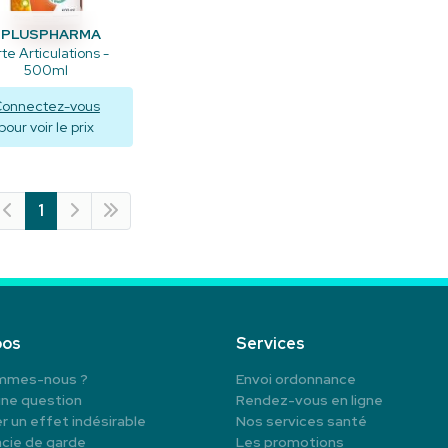
BPLUSPHARMA
rte Articulations -
500ml
onnectez-vous
pour voir le prix
Visualiser
1
pos
Services
mmes-nous ?
Envoi ordonnance
une question
Rendez-vous en ligne
r un effet indésirable
Nos services santé
cie de garde
Les promotions