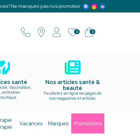
 ! Ne manquez pas nos promotions exclusives et notre program
0
0
ices santé
Nos articles santé &
beauté
cile, Vaccination,
, entretien
Feuilletez en ligne les pages de
ceutique.
nos magazines et articles.
rapie
Vacances
Marques
Promotions
rapie