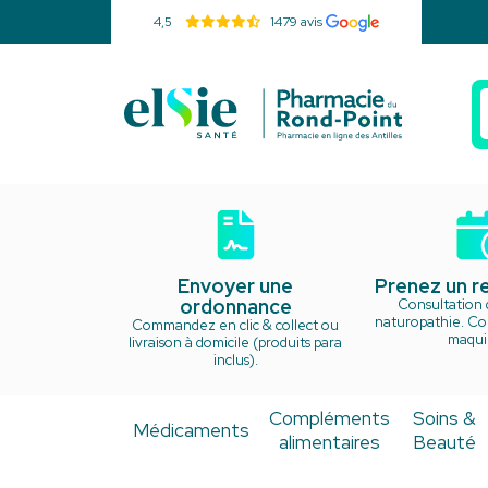
4,5
1479 avis
Pharmacie d
Envoyer une
Prenez un 
ordonnance
Consultation 
naturopathie. Cou
Commandez en clic & collect ou
maquil
livraison à domicile (produits para
inclus).
Compléments
Soins &
Médicaments
alimentaires
Beauté