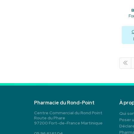
Fo
C
Pharmacie du Rond-Point
À pro
Centre Commercial du Rond Point
Qui so
Route du Phare
Poser 
97200 Fort-de-France Martinique
Déclare
Pharma
05 96 61 61 04