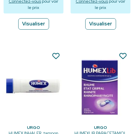
sécables
- 7 comprimés
Connectez-vous
pour voir
Connectez-vous
pour voir
le prix
le prix
Visualiser
Visualiser
URGO
URGO
HUMEX INHALER, tampon
HUMEXLIB PARACETAMOL