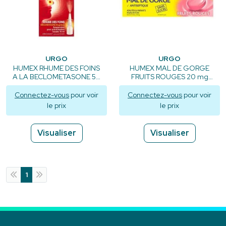
URGO
URGO
HUMEX RHUME DES FOINS
HUMEX MAL DE GORGE
A LA BECLOMETASONE 50
FRUITS ROUGES 20 mg
microgrammes / doses,
SANS SUCRE, pastille
suspension pour
édulcorée à l'isomalt et à
Connectez-vous
pour voir
Connectez-vous
pour voir
pulvérisation nasale en
l'acésulfame potassique -
le prix
le prix
flacon - 100 doses
24 pastilles
Visualiser
Visualiser
1