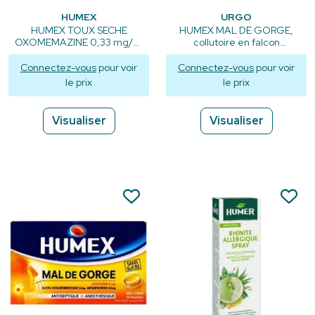
HUMEX
URGO
HUMEX TOUX SECHE
HUMEX MAL DE GORGE,
OXOMEMAZINE 0,33 mg/ml
collutoire en falcon
SANS SUCRE, solution
pressurisé - 35 ml
buvable édulcorée à
Connectez-vous
pour voir
Connectez-vous
pour voir
l'acésulfame potassique
le prix
le prix
Oxomémazine - 150ml
Visualiser
Visualiser