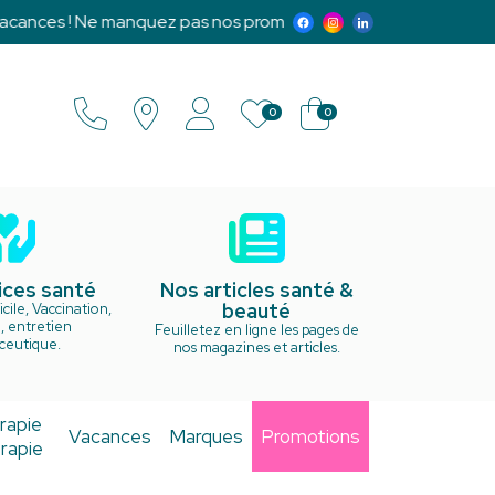
ances ! Ne manquez pas nos promotions exclusives et notre p
0
0
ices santé
Nos articles santé &
beauté
cile, Vaccination,
, entretien
Feuilletez en ligne les pages de
ceutique.
nos magazines et articles.
rapie
Vacances
Marques
Promotions
rapie