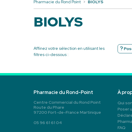
Pharmacie du Rond Point
BIOLYS
BIOLYS
Affinez votre sélection en utilisant les
Pose
filtres ci-dessous :
Pharmacie du Rond-Point
À pro
Centre Commercial du Rond Point
Qui so
Route du Phare
Poser 
97200 Fort-de-France Martinique
Déclare
Pharma
05 96 61 61 04
FAQ