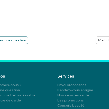
z une question
pos
Services
mmes-nous ?
Envoi ordonnance
une question
Rendez-vous en ligne
r un effet indésirable
Nos services santé
cie de garde
Les promotions
Conseils beauté