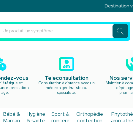
Destination vac
u Rond Point Votre pharmacie en ligne à votre service
rendez-vous
Téléconsultation
Nos serv
diététique et
Consultation à distance avec un
Maintien à domi
rs et prestation
médecin généraliste ou
dépistage
lage.
spécialiste.
pharma
Bébé &
Hygiène
Sport &
Orthopédie
Phytothé
Maman
& santé
minceur
contention
aromathé