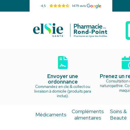
4,5
1479 avis
Pharmacie d
Envoyer une
Prenez un 
ordonnance
Consultation 
naturopathie. Cou
Commandez en clic & collect ou
maquil
livraison à domicile (produits para
inclus).
Compléments
Soins &
Médicaments
alimentaires
Beauté