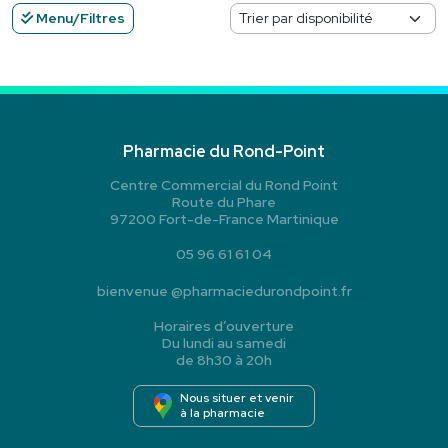
Menu/Filtres
Pharmacie du Rond-Point
Centre Commercial du Rond Point
Route du Phare
97200 Fort-de-France Martinique
05 96 61 61 04
bienvenue
@
pharmaciedurondpoint.fr
Horaires d’ouverture
Du lundi au samedi
de 8h30 à 20h
Nous situer et venir
à la pharmacie