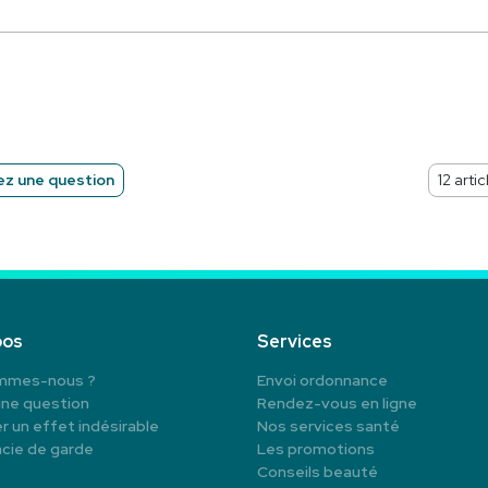
z une question
pos
Services
mmes-nous ?
Envoi ordonnance
une question
Rendez-vous en ligne
r un effet indésirable
Nos services santé
cie de garde
Les promotions
Conseils beauté