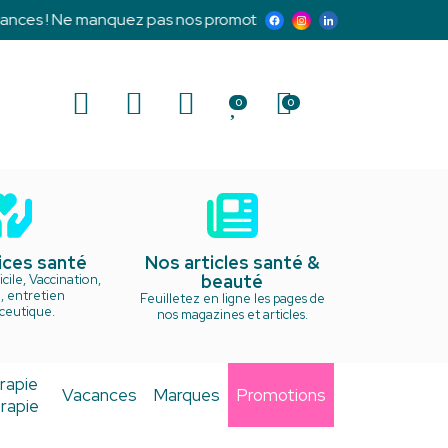
ces ! Ne manquez pas nos promotions exclusives et notre prog
0
0
ices santé
Nos articles santé &
beauté
cile, Vaccination,
, entretien
Feuilletez en ligne les pages de
ceutique.
nos magazines et articles.
rapie
Vacances
Marques
Promotions
rapie