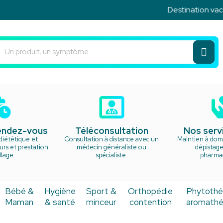
Destination vacan
u Rond Point Votre pharmacie en ligne à votre service
rendez-vous
Téléconsultation
Nos serv
diététique et
Consultation à distance avec un
Maintien à domi
rs et prestation
médecin généraliste ou
dépistage
lage.
spécialiste.
pharma
Bébé &
Hygiène
Sport &
Orthopédie
Phytothé
Maman
& santé
minceur
contention
aromathé