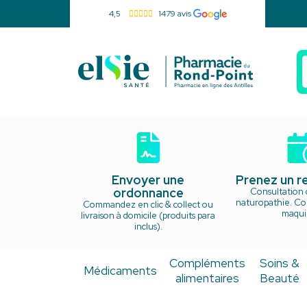
4,5
1479 avis
Pharmacie d
Envoyer une
Prenez un 
ordonnance
Consultation 
naturopathie. Cou
Commandez en clic & collect ou
maquil
livraison à domicile (produits para
inclus).
Compléments
Soins &
Médicaments
alimentaires
Beauté