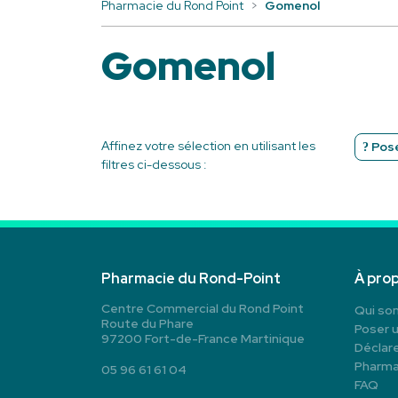
Pharmacie du Rond Point
Gomenol
Gomenol
Affinez votre sélection en utilisant les
Pose
filtres ci-dessous :
Pharmacie du Rond-Point
À pro
Centre Commercial du Rond Point
Qui so
Route du Phare
Poser 
97200 Fort-de-France Martinique
Déclare
Pharma
05 96 61 61 04
FAQ