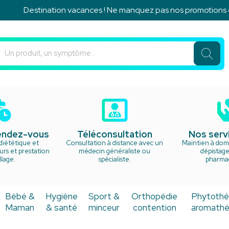
Destination vacances ! Ne manquez pas nos promotions exc
u Rond Point Votre pharmacie en ligne à votre service
rendez-vous
Téléconsultation
Nos serv
diététique et
Consultation à distance avec un
Maintien à domi
rs et prestation
médecin généraliste ou
dépistage
lage.
spécialiste.
pharma
Bébé &
Hygiène
Sport &
Orthopédie
Phytothé
Maman
& santé
minceur
contention
aromathé