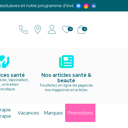
lusives et notre programme d'événements :)
0
0
ices santé
Nos articles santé &
beauté
cile, Vaccination,
, entretien
Feuilletez en ligne les pages de
ceutique.
nos magazines et articles.
rapie
Vacances
Marques
Promotions
rapie