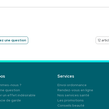
z une question
pos
Services
mmes-nous ?
Envoi ordonnance
une question
Rendez-vous en ligne
r un effet indésirable
Nos services santé
cie de garde
Les promotions
Conseils beauté