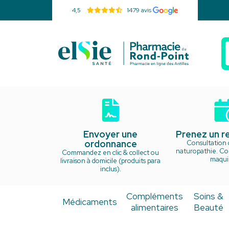
4,5
1479 avis
Pharmacie d
Envoyer une
Prenez un 
ordonnance
Consultation 
naturopathie. Cou
Commandez en clic & collect ou
maquil
livraison à domicile (produits para
inclus).
Compléments
Soins &
Médicaments
alimentaires
Beauté