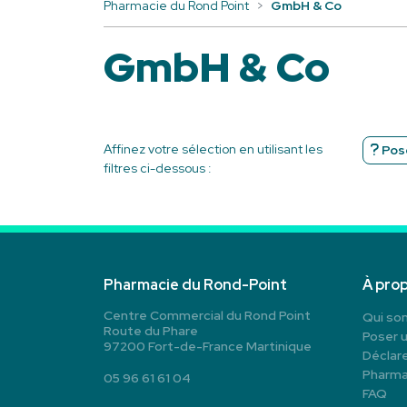
Pharmacie du Rond Point
GmbH & Co
GmbH & Co
Affinez votre sélection en utilisant les
Pose
filtres ci-dessous :
Pharmacie du Rond-Point
À pro
Centre Commercial du Rond Point
Qui so
Route du Phare
Poser 
97200 Fort-de-France Martinique
Déclare
Pharma
05 96 61 61 04
FAQ