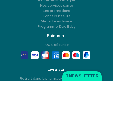
Rendez-vous en ligne
Nos services santé
Les promotions
Conseils beauté
Ma carte exclusive
Programme Elsie Baby
Paiement
100% sécurisé
Livraison
NEWSLETTER
Retrait dans la pharmacie en Click & Collect
Livraison à domicile
Livraison dans un Point Relais