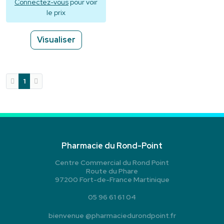
Connectez-vous
pour voir
le prix
Visualiser
1
Pharmacie du Rond-Point
Centre Commercial du Rond Point
Route du Phare
97200 Fort-de-France Martinique
05 96 61 61 04
bienvenue
@
pharmaciedurondpoint.fr