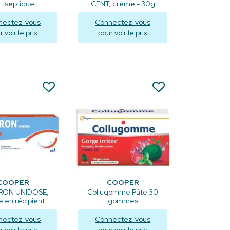
tiseptique
CENT, crème - 30g
idine 0.5% - 100
ml
nectez-vous
Connectez-vous
 voir le prix
pour voir le prix
isualiser
Visualiser
COOPER
COOPER
RON UNIDOSE,
Collugomme Pâte 30
re en récipient
gommes
se - 10x0.35ml
nectez-vous
Connectez-vous