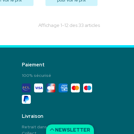
 voir le prix
pour voir le prix
isualiser
Visualiser
Affichage 1-12 des 33 articles
Paiement
100% sécurisé
Livraison
Retrait dans la pharmacie en Click &
NEWSLETTER
Collect