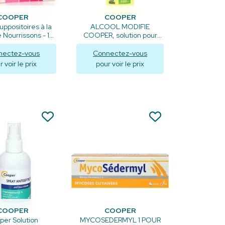
COOPER
COOPER
suppositoires à la
ALCOOL MODIFIE
 Nourrissons - 10
COOPER, solution pour
ppositoires
application cutanée -
500ml
nectez-vous
Connectez-vous
 voir le prix
pour voir le prix
isualiser
Visualiser
COOPER
COOPER
per Solution
MYCOSEDERMYL 1 POUR