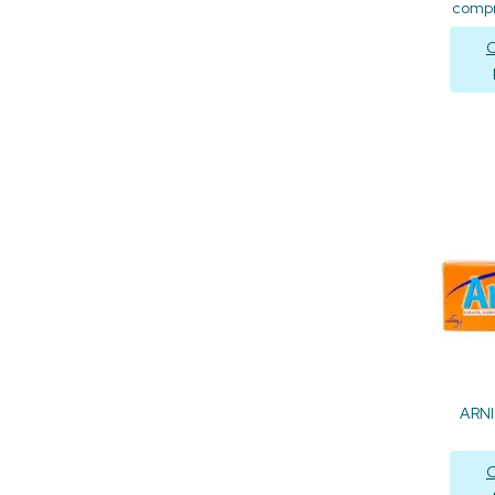
compr
C
ARNI
C