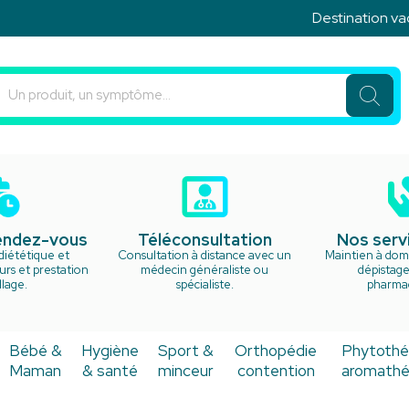
Destination vacances 
u Rond Point Votre pharmacie en ligne à votre service
rendez-vous
Téléconsultation
Nos serv
diététique et
Consultation à distance avec un
Maintien à domi
rs et prestation
médecin généraliste ou
dépistage
lage.
spécialiste.
pharma
Bébé &
Hygiène
Sport &
Orthopédie
Phytothé
Maman
& santé
minceur
contention
aromathé