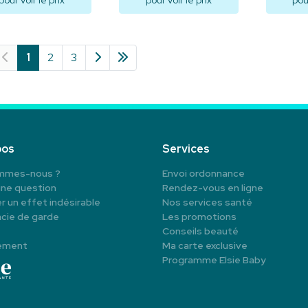
pour voir le prix
pour voir le prix
pour
Visualiser
Visualiser
V
1
2
3
pos
Services
mmes-nous ?
Envoi ordonnance
une question
Rendez-vous en ligne
r un effet indésirable
Nos services santé
cie de garde
Les promotions
Conseils beauté
ement
Ma carte exclusive
Programme Elsie Baby