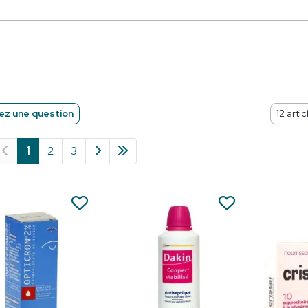
z une question
1
2
3