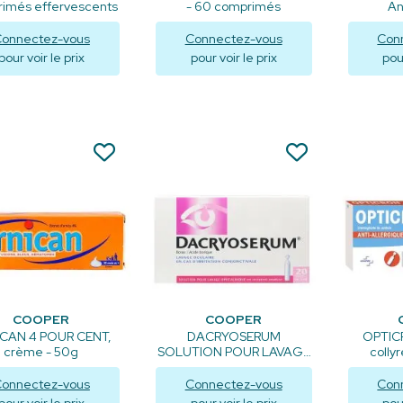
imés effervescents
- 60 comprimés
An
Chlorhex
onnectez-vous
Connectez-vous
Con
pour voir le prix
pour voir le prix
pour
Visualiser
Visualiser
V
COOPER
COOPER
CAN 4 POUR CENT,
DACRYOSERUM
OPTIC
crème - 50g
SOLUTION POUR LAVAGE
colly
OCULAIRE
unido
onnectez-vous
Connectez-vous
Con