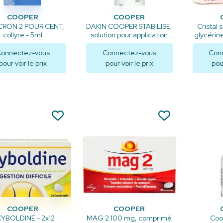
COOPER
COOPER
CRON 2 POUR CENT,
DAKIN COOPER STABILISE,
Cristal 
collyre - 5ml
solution pour application
glycérine
locale en flacon - 250ml
Su
onnectez-vous
Connectez-vous
Con
pour voir le prix
pour voir le prix
pour
Visualiser
Visualiser
V
COOPER
COOPER
YBOLDINE - 2x12
MAG 2 100 mg, comprimé
Coo