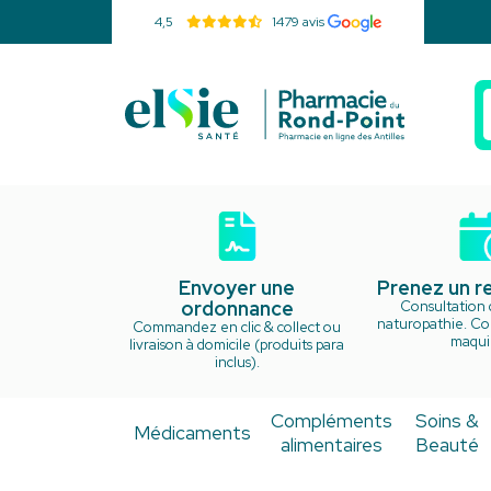
4,5
1479 avis
Pharmacie d
Envoyer une
Prenez un 
ordonnance
Consultation 
naturopathie. Cou
Commandez en clic & collect ou
maquil
livraison à domicile (produits para
inclus).
Compléments
Soins &
Médicaments
alimentaires
Beauté