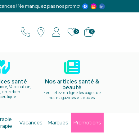
! Ne manquez pas nos promotions exclusives et notre programm
0
0
ices santé
Nos articles santé &
beauté
cile, Vaccination,
, entretien
Feuilletez en ligne les pages de
ceutique.
nos magazines et articles.
rapie
Vacances
Marques
Promotions
rapie