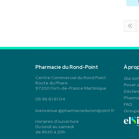
Pharmacie du Rond-Point
À pro
Centre Commercial du Rond Point
Qui so
Route du Phare
Poser 
97200 Fort-de-France Martinique
Déclare
Pharma
05 96 61 61 04
FAQ
bienvenue
@
pharmaciedurondpoint.fr
Group
Horaires d’ouverture
Du lundi au samedi
de 8h30 à 20h