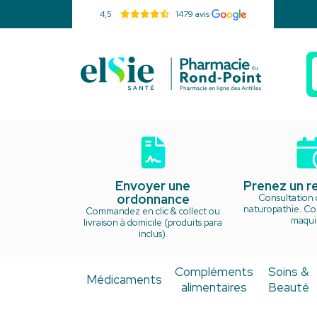
4,5
1479 avis
Pharmacie d
Envoyer une
Prenez un 
ordonnance
Consultation 
naturopathie. Cou
Commandez en clic & collect ou
maquil
livraison à domicile (produits para
inclus).
Compléments
Soins &
Médicaments
alimentaires
Beauté