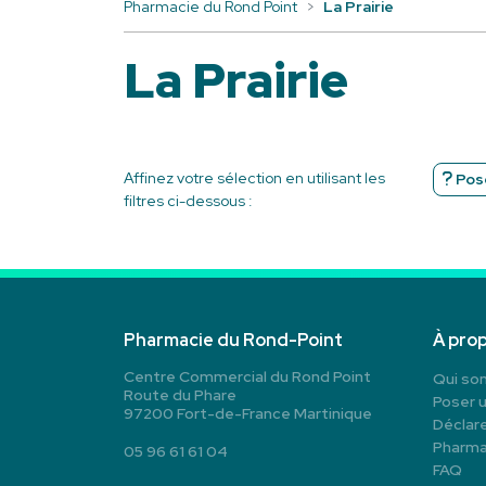
Pharmacie du Rond Point
La Prairie
La Prairie
Affinez votre sélection en utilisant les
Pose
filtres ci-dessous :
Pharmacie du Rond-Point
À pro
Centre Commercial du Rond Point
Qui so
Route du Phare
Poser 
97200 Fort-de-France Martinique
Déclare
Pharma
05 96 61 61 04
FAQ