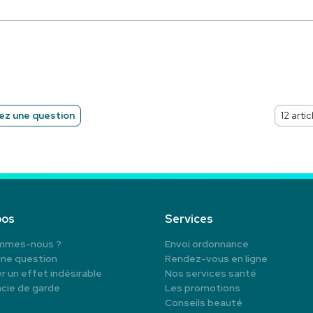
z une question
pos
Services
mmes-nous ?
Envoi ordonnance
une question
Rendez-vous en ligne
r un effet indésirable
Nos services santé
cie de garde
Les promotions
Conseils beauté