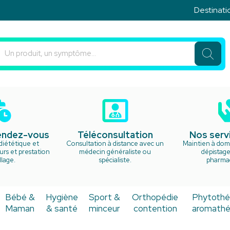
Destination 
u Rond Point Votre pharmacie en ligne à votre service
rendez-vous
Téléconsultation
Nos serv
diététique et
Consultation à distance avec un
Maintien à domi
rs et prestation
médecin généraliste ou
dépistage
lage.
spécialiste.
pharma
Bébé &
Hygiène
Sport &
Orthopédie
Phytothé
Maman
& santé
minceur
contention
aromathé