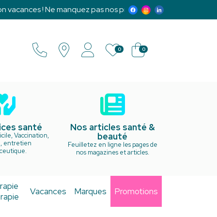
vacances ! Ne manquez pas nos promotions exclusives et notr
0
0
ices santé
Nos articles santé &
beauté
cile, Vaccination,
, entretien
Feuilletez en ligne les pages de
ceutique.
nos magazines et articles.
rapie
Vacances
Marques
Promotions
rapie