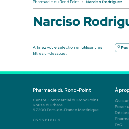
Pharmacie du Rond Point
Narciso Rodriguez
Narciso Rodrig
Affinez votre sélection en utilisant les
Pose
filtres ci-dessous :
Pharmacie du Rond-Point
À pro
Centre Commercial du Rond Point
Qui so
Route du Phare
Poser 
97200 Fort-de-France Martinique
Déclare
Pharma
05 96 61 61 04
FAQ