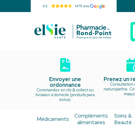
4,5
1479 avis
Pharmacie d
Envoyer une
Prenez un 
ordonnance
Consultation 
naturopathie. Cou
Commandez en clic & collect ou
maquil
livraison à domicile (produits para
inclus).
Compléments
Soins &
Médicaments
alimentaires
Beauté