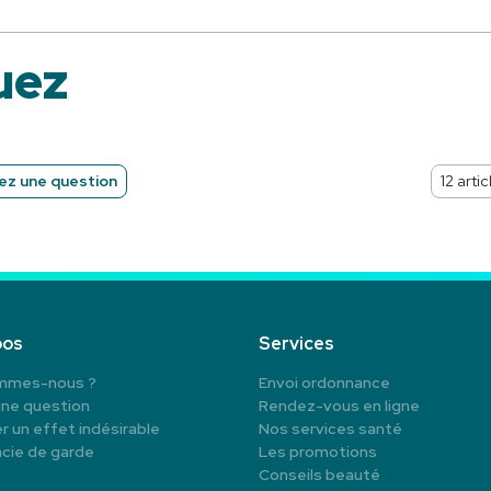
uez
z une question
pos
Services
mmes-nous ?
Envoi ordonnance
une question
Rendez-vous en ligne
r un effet indésirable
Nos services santé
cie de garde
Les promotions
Conseils beauté