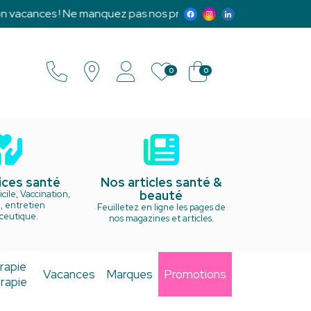
vacances ! Ne manquez pas nos promotions exclusives et notr
0
0
ices santé
Nos articles santé &
beauté
cile, Vaccination,
, entretien
Feuilletez en ligne les pages de
ceutique.
nos magazines et articles.
rapie
Vacances
Marques
Promotions
rapie