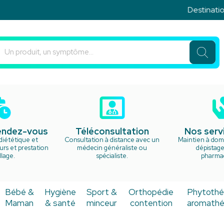
Destination 
u Rond Point Votre pharmacie en ligne à votre service
rendez-vous
Téléconsultation
Nos serv
diététique et
Consultation à distance avec un
Maintien à domi
rs et prestation
médecin généraliste ou
dépistage
lage.
spécialiste.
pharma
Bébé &
Hygiène
Sport &
Orthopédie
Phytothé
Maman
& santé
minceur
contention
aromathé