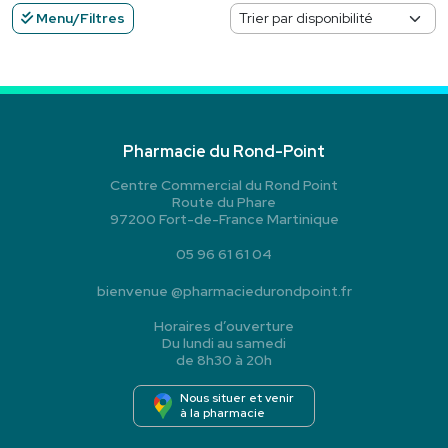
Menu/Filtres
Pharmacie du Rond-Point
Centre Commercial du Rond Point
Route du Phare
97200 Fort-de-France Martinique
05 96 61 61 04
bienvenue
@
pharmaciedurondpoint.fr
Horaires d’ouverture
Du lundi au samedi
de 8h30 à 20h
Nous situer et venir
à la pharmacie