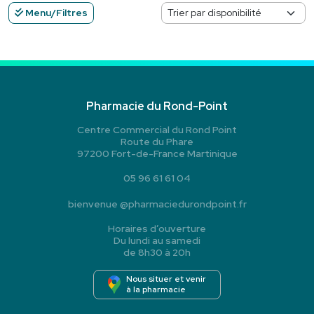
Menu/Filtres
Pharmacie du Rond-Point
Centre Commercial du Rond Point
Route du Phare
97200 Fort-de-France Martinique
05 96 61 61 04
bienvenue
@
pharmaciedurondpoint.fr
Horaires d’ouverture
Du lundi au samedi
de 8h30 à 20h
Nous situer et venir
à la pharmacie