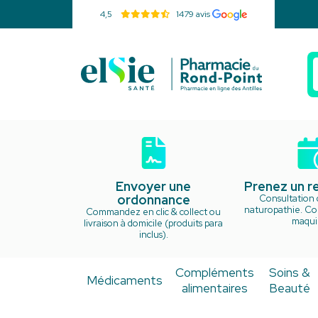
4,5
1479 avis
Pharmacie d
Envoyer une
Prenez un 
ordonnance
Consultation 
naturopathie. Cou
Commandez en clic & collect ou
maquil
livraison à domicile (produits para
inclus).
Compléments
Soins &
Médicaments
alimentaires
Beauté