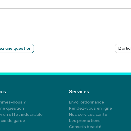
z une question
pos
Services
mmes-nous ?
Envoi ordonnance
une question
Rendez-vous en ligne
r un effet indésirable
Nos services santé
cie de garde
Les promotions
Conseils beauté