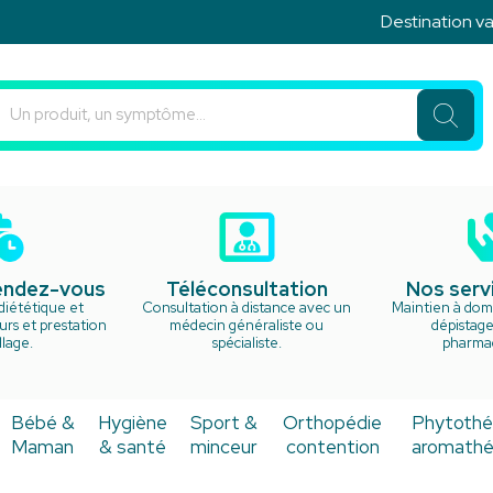
Destination vaca
u Rond Point Votre pharmacie en ligne à votre service
rendez-vous
Téléconsultation
Nos serv
diététique et
Consultation à distance avec un
Maintien à domi
rs et prestation
médecin généraliste ou
dépistage
lage.
spécialiste.
pharma
Bébé &
Hygiène
Sport &
Orthopédie
Phytothé
Maman
& santé
minceur
contention
aromathé