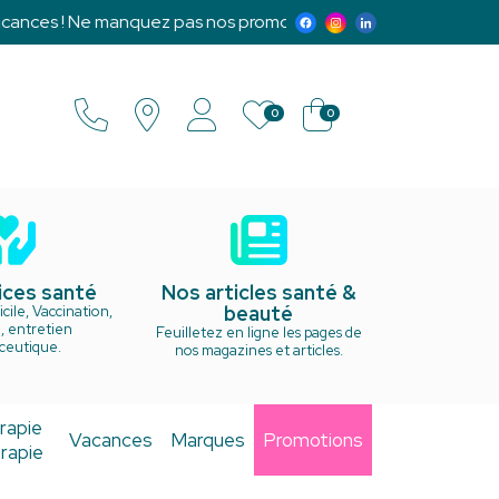
nces ! Ne manquez pas nos promotions exclusives et notre pr
0
0
ices santé
Nos articles santé &
beauté
cile, Vaccination,
, entretien
Feuilletez en ligne les pages de
ceutique.
nos magazines et articles.
rapie
Vacances
Marques
Promotions
rapie