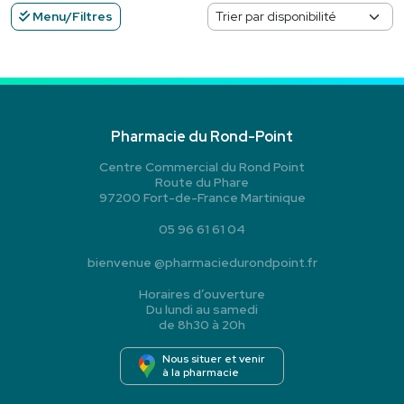
Menu/Filtres
Pharmacie du Rond-Point
Centre Commercial du Rond Point
Route du Phare
97200 Fort-de-France Martinique
05 96 61 61 04
bienvenue
@
pharmaciedurondpoint.fr
Horaires d’ouverture
Du lundi au samedi
de 8h30 à 20h
Nous situer et venir
à la pharmacie