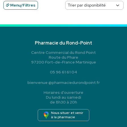
Menu/Filtres
Pharmacie du Rond-Point
Centre Commercial du Rond Point
Route du Phare
97200 Fort-de-France Martinique
05 96 61 61 04
bienvenue
@
pharmaciedurondpoint.fr
Horaires d’ouverture
Du lundi au samedi
de 8h30 à 20h
Nous situer et venir
à la pharmacie