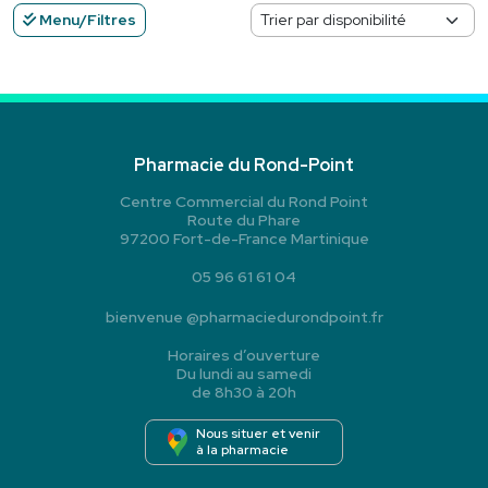
Menu/Filtres
Pharmacie du Rond-Point
Centre Commercial du Rond Point
Route du Phare
97200 Fort-de-France Martinique
05 96 61 61 04
bienvenue
@
pharmaciedurondpoint.fr
Horaires d’ouverture
Du lundi au samedi
de 8h30 à 20h
Nous situer et venir
à la pharmacie