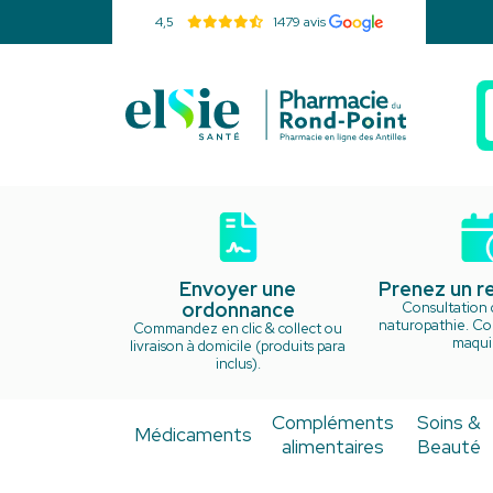
4,5
1479 avis
Pharmacie d
Envoyer une
Prenez un 
ordonnance
Consultation 
naturopathie. Cou
Commandez en clic & collect ou
maquil
livraison à domicile (produits para
inclus).
Compléments
Soins &
Médicaments
alimentaires
Beauté