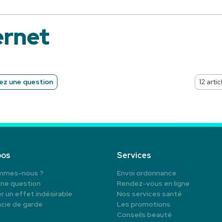
rnet
z une question
pos
Services
mmes-nous ?
Envoi ordonnance
une question
Rendez-vous en ligne
r un effet indésirable
Nos services santé
cie de garde
Les promotions
Conseils beauté