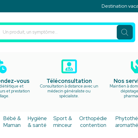
Destination vacanc
u Rond Point Votre pharmacie en ligne à votre service
rendez-vous
Téléconsultation
Nos serv
diététique et
Consultation à distance avec un
Maintien à domi
rs et prestation
médecin généraliste ou
dépistage
lage.
spécialiste.
pharma
Bébé &
Hygiène
Sport &
Orthopédie
Phytothé
Maman
& santé
minceur
contention
aromathé