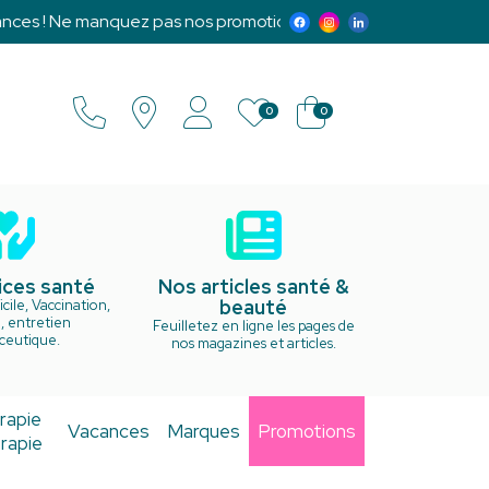
es ! Ne manquez pas nos promotions exclusives et notre prog
0
0
ices santé
Nos articles santé &
beauté
cile, Vaccination,
, entretien
Feuilletez en ligne les pages de
ceutique.
nos magazines et articles.
rapie
Vacances
Marques
Promotions
rapie