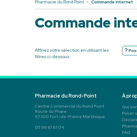
Pharmacie du Rond Point
Commande internet
Commande inte
Affinez votre sélection en utilisant les
Pose
filtres ci-dessous :
Pharmacie du Rond-Point
À pro
Centre Commercial du Rond Point
Qui so
Route du Phare
Poser 
97200 Fort-de-France Martinique
Déclare
Pharma
05 96 61 61 04
FAQ