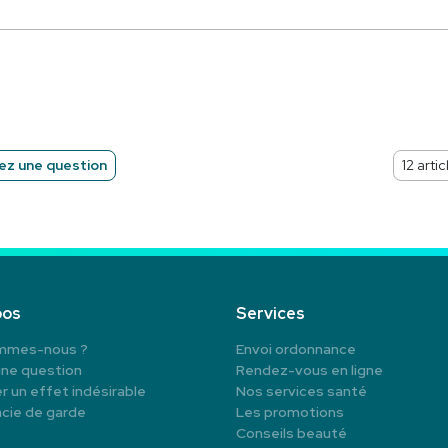
z une question
pos
Services
mmes-nous ?
Envoi ordonnance
une question
Rendez-vous en ligne
r un effet indésirable
Nos services santé
cie de garde
Les promotions
Conseils beauté