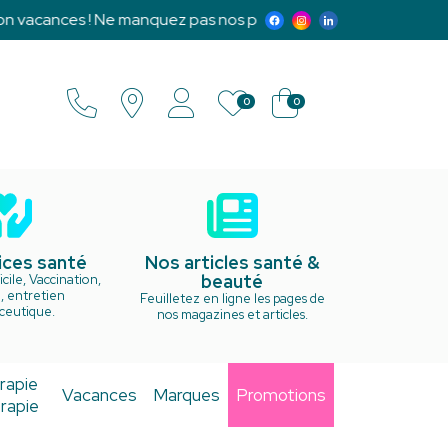
 vacances ! Ne manquez pas nos promotions exclusives et notr
0
0
ices santé
Nos articles santé &
beauté
cile, Vaccination,
, entretien
Feuilletez en ligne les pages de
ceutique.
nos magazines et articles.
rapie
Vacances
Marques
Promotions
rapie