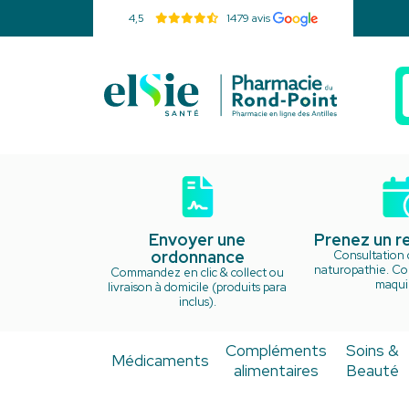
4,5
1479 avis
Pharmacie d
Envoyer une
Prenez un 
ordonnance
Consultation 
naturopathie. Cou
Commandez en clic & collect ou
maquil
livraison à domicile (produits para
inclus).
Compléments
Soins &
Médicaments
alimentaires
Beauté