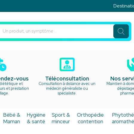
Destination
u Rond Point Votre pharmacie en ligne à votre service
rendez-vous
Téléconsultation
Nos serv
diététique et
Consultation à distance avec un
Maintien à domi
rs et prestation
médecin généraliste ou
dépistage
lage.
spécialiste.
pharma
Bébé &
Hygiène
Sport &
Orthopédie
Phytothé
Maman
& santé
minceur
contention
aromathé