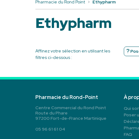
Pharmacie du Rond Point
Ethypharm
Ethypharm
Affinez votre sélection en utilisant les
Pose
filtres ci-dessous :
Pharmacie du Rond-Point
À pro
Centre Commercial du Rond Point
Qui so
Route du Phare
Poser 
97200 Fort-de-France Martinique
Déclare
Pharma
05 96 61 61 04
FAQ