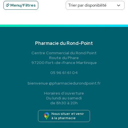
Menu/Filtres
Pharmacie du Rond-Point
Centre Commercial du Rond Point
Route du Phare
97200 Fort-de-France Martinique
05 96 61 61 04
bienvenue
@
pharmaciedurondpoint.fr
Horaires d’ouverture
Du lundi au samedi
de 8h30 à 20h
Nous situer et venir
à la pharmacie