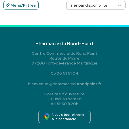
Menu/Filtres
Pharmacie du Rond-Point
Centre Commercial du Rond Point
Route du Phare
97200 Fort-de-France Martinique
05 96 61 61 04
bienvenue
@
pharmaciedurondpoint.fr
Horaires d’ouverture
Du lundi au samedi
de 8h30 à 20h
Nous situer et venir
à la pharmacie