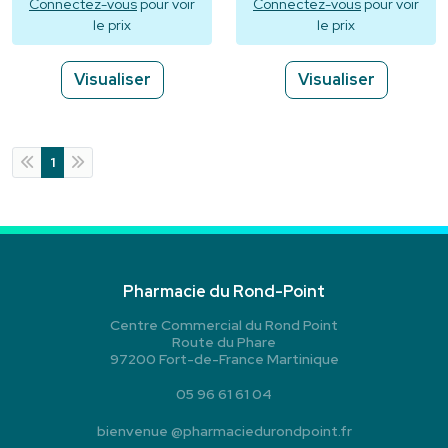
Connectez-vous
pour voir
Connectez-vous
pour voir
le prix
le prix
Visualiser
Visualiser
1
Pharmacie du Rond-Point
Centre Commercial du Rond Point
Route du Phare
97200 Fort-de-France Martinique
05 96 61 61 04
bienvenue
@
pharmaciedurondpoint.fr