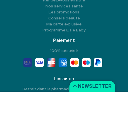
Rendez-vous en ligne
Nos services santé
Les promotions
Conseils beauté
Ma carte exclusive
Programme Elsie Baby
Paiement
100% sécurisé
Livraison
NEWSLETTER
Retrait dans la pharmacie en Click & Collect
Livraison à domicile
Livraison dans un Point Relais