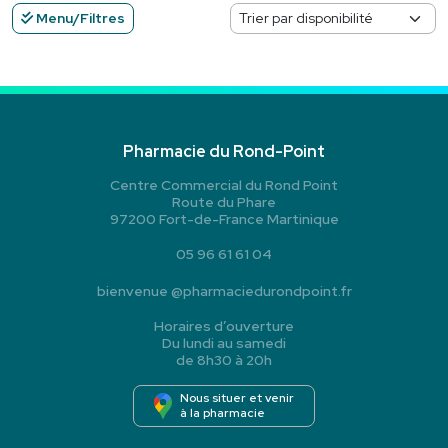
Menu/Filtres
Pharmacie du Rond-Point
Centre Commercial du Rond Point
Route du Phare
97200 Fort-de-France Martinique
05 96 61 61 04
bienvenue
@
pharmaciedurondpoint.fr
Horaires d’ouverture
Du lundi au samedi
de 8h30 à 20h
Nous situer et venir
à la pharmacie