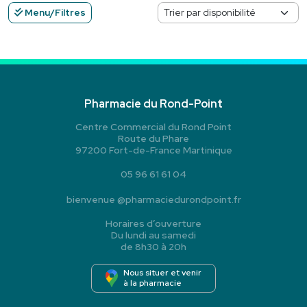
Menu/Filtres
Pharmacie du Rond-Point
Centre Commercial du Rond Point
Route du Phare
97200 Fort-de-France Martinique
05 96 61 61 04
bienvenue
@
pharmaciedurondpoint.fr
Horaires d’ouverture
Du lundi au samedi
de 8h30 à 20h
Nous situer et venir
à la pharmacie