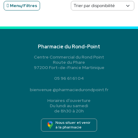
Menu/Filtres
Pharmacie du Rond-Point
Centre Commercial du Rond Point
Route du Phare
97200 Fort-de-France Martinique
05 96 61 61 04
bienvenue
@
pharmaciedurondpoint.fr
Horaires d’ouverture
Du lundi au samedi
de 8h30 à 20h
Nous situer et venir
à la pharmacie