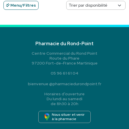
Menu/Filtres
Pharmacie du Rond-Point
Centre Commercial du Rond Point
Route du Phare
97200 Fort-de-France Martinique
05 96 61 61 04
bienvenue
@
pharmaciedurondpoint.fr
Horaires d’ouverture
Du lundi au samedi
de 8h30 à 20h
Nous situer et venir
à la pharmacie