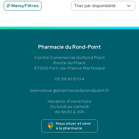
Menu/Filtres
Pharmacie du Rond-Point
Centre Commercial du Rond Point
Route du Phare
97200 Fort-de-France Martinique
05 96 61 61 04
bienvenue
@
pharmaciedurondpoint.fr
Horaires d’ouverture
Du lundi au samedi
de 8h30 à 20h
Nous situer et venir
à la pharmacie