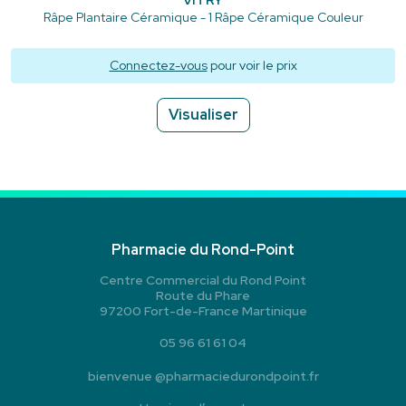
Râpe Plantaire Céramique - 1 Râpe Céramique Couleur
Connectez-vous
pour voir le prix
Visualiser
Pharmacie du Rond-Point
Centre Commercial du Rond Point
Route du Phare
97200 Fort-de-France Martinique
05 96 61 61 04
bienvenue
@
pharmaciedurondpoint.fr