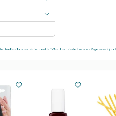
avec une précision pr
Usage idéal :
Parfaite
douceur après un bain
Texture :
none
Format :
Disponible en
avec un fermoir prati
ractuelle - Tous les prix incluent la TVA - Hors frais de livraison - Page mise à jou