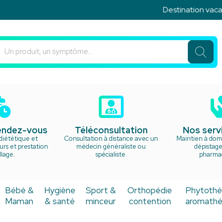
Destination vacances !
u Rond Point Votre pharmacie en ligne à votre service
rendez-vous
Téléconsultation
Nos serv
diététique et
Consultation à distance avec un
Maintien à domi
rs et prestation
médecin généraliste ou
dépistage
lage.
spécialiste.
pharma
Bébé &
Hygiène
Sport &
Orthopédie
Phytothé
Maman
& santé
minceur
contention
aromathé