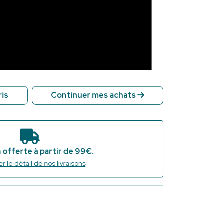
ris
Continuer mes achats
 l'équipe
urnable du kit manucure : en acier
 offerte à partir de 99€.
 elle offre une coupe nette et parfaite des
r le détail de nos livraisons
ins impeccables et soignées.
sonne souhaitant entretenir ses ongles