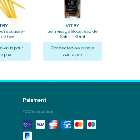
TRY
VITRY
es repousse-
Soin visage Boost Eau de
 en bois
Soleil - 30ml
z-vous
pour
Connectez-vous
pour
le prix
voir le prix
aliser
Visualiser
Paiement
100% sécurisé