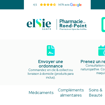
4,5
1479 avis
Pharmacie d
Envoyer une
Prenez un 
ordonnance
Consultation 
naturopathie. Cou
Commandez en clic & collect ou
maquil
livraison à domicile (produits para
inclus).
Compléments
Soins &
Médicaments
alimentaires
Beauté