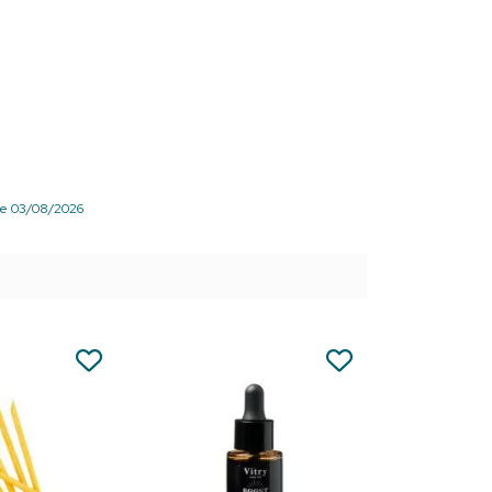
ofessionnelle.
 pour couper et éliminer les cuticules en
 de mains.
 3 tailles compactes : 10 cm, 12 cm et 12 cm
que pour un usage sécurisé.
r le 03/08/2026