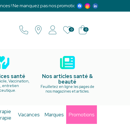
 Ne manquez pas nos promotions exclusives et notre programm
0
0
ices santé
Nos articles santé &
beauté
cile, Vaccination,
, entretien
Feuilletez en ligne les pages de
ceutique.
nos magazines et articles.
rapie
Vacances
Marques
Promotions
rapie