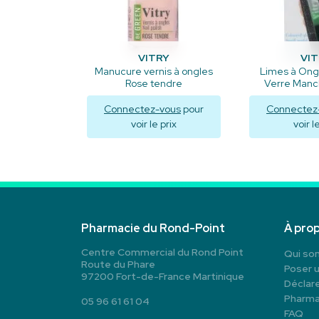
VITRY
VI
Manucure vernis à ongles
Limes à Ong
Rose tendre
Verre Manc
Connectez-vous
pour
Connectez
voir le prix
voir l
Visualiser
Visua
Pharmacie du Rond-Point
À pro
Centre Commercial du Rond Point
Qui so
Route du Phare
Poser 
97200 Fort-de-France Martinique
Déclare
Pharma
05 96 61 61 04
FAQ