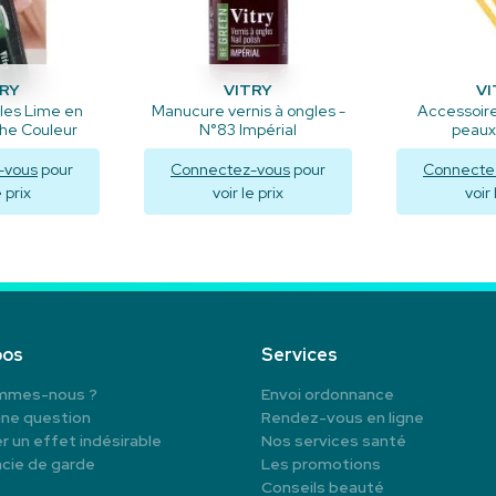
TRY
VITRY
VI
les Lime en
Manucure vernis à ongles -
Accessoir
he Couleur
N°83 Impérial
peaux
-vous
pour
Connectez-vous
pour
Connecte
e prix
voir le prix
voir 
liser
Visualiser
Visu
pos
Services
mmes-nous ?
Envoi ordonnance
une question
Rendez-vous en ligne
r un effet indésirable
Nos services santé
cie de garde
Les promotions
Conseils beauté