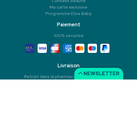
Conseils beauté
Ma carte exclusive
Programme Elsie Baby
Paiement
100% sécurisé
Livraison
NEWSLETTER
Retrait dans la pharmacie en Click & Collect
Livraison à domicile
Livraison dans un Point Relais
© 2026 Pharmacie du Rond-Point
Tous droits réservés
Mentions légales
CGV
Données personnelles
Cookies
Apotekisto