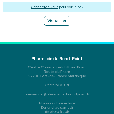
Connectez-vous
pour voir le prix
Visualiser
Pharmacie du Rond-Point
Centre Commercial du Rond Point
Route du Phare
97200 Fort-de-France Martinique
05 96 61 61 04
bienvenue
@
pharmaciedurondpoint.fr
Horaires d’ouverture
Du lundi au samedi
de 8h30 à 20h