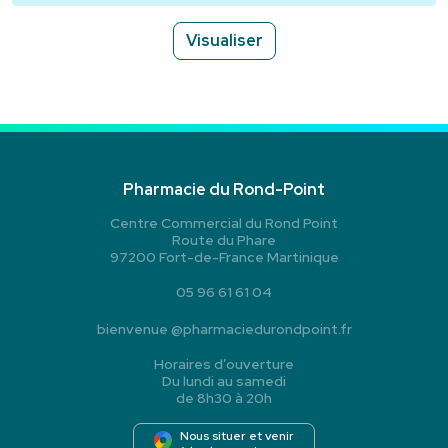
Visualiser
Pharmacie du Rond-Point
Centre Commercial du Rond Point
Route du Phare
97200 Fort-de-France Martinique
05 96 61 61 04
bienvenue
@
pharmaciedurondpoint.fr
Horaires d’ouverture
Du lundi au samedi
de 8h30 à 20h
Nous situer et venir