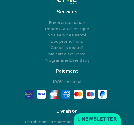
Services
Envoi ordonnance
Rendez-vous en ligne
Nos services santé
Les promotions
Conseils beauté
Ma carte exclusive
Programme Elsie Baby
Paiement
100% sécurisé
Livraison
NEWSLETTER
Retrait dans la pharmacie en Click & Collect
Livraison à domicile